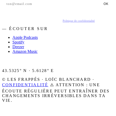
OK
En t'inscrivant, tu acceptes de recevoir nos emails.
Politique de confidentialité
.
— ÉCOUTER SUR
Apple Podcasts
Spotify
Deezer
Amazon Music
43.5325° N · 5.6128° E
© LES FRAPPÉS · LOÏC BLANCHARD ·
CONFIDENTIALITÉ
⚠️ ATTENTION : UNE
ÉCOUTE RÉGULIÈRE PEUT ENTRAÎNER DES
CHANGEMENTS IRRÉVERSIBLES DANS TA
VIE.